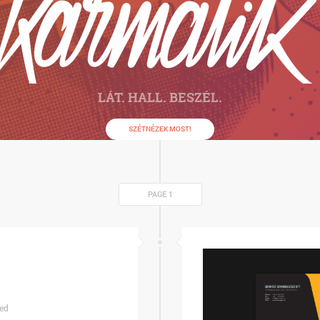
LÁT. HALL. BESZÉL.
SZÉTNÉZEK MOST!
PAGE 1
ed