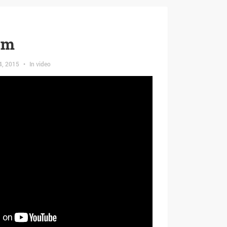
lm
4, 2015
•
In
video