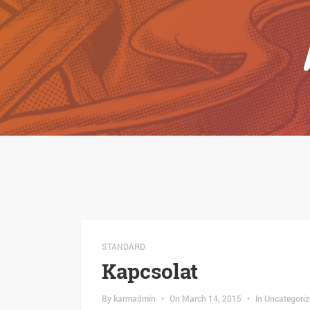
STANDARD
Kapcsolat
By
karmadmin
•
On
March 14, 2015
•
In
Uncategoriz