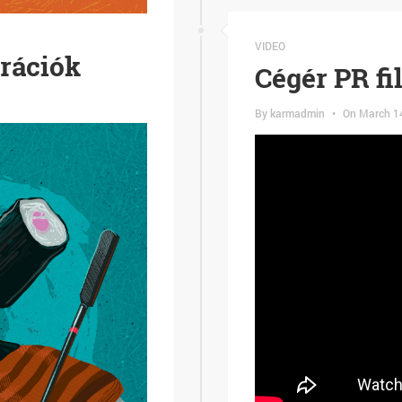
VIDEO
trációk
Cégér PR fi
By
karmadmin
•
On
March 1