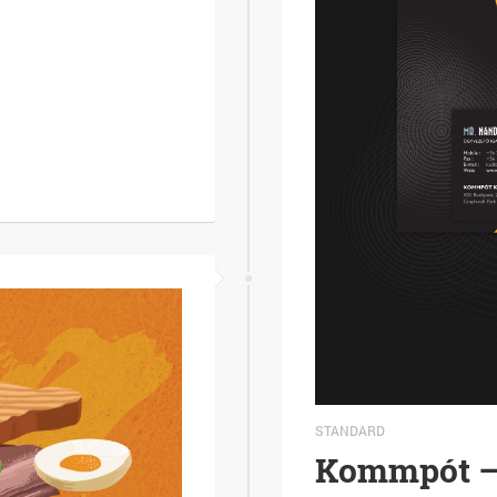
STANDARD
Kommpót – 