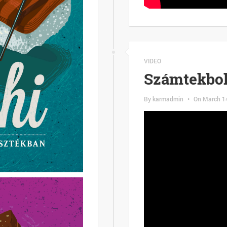
VIDEO
Számtekbol
By
karmadmin
•
On
March 1