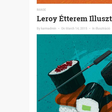
IMAGE
Leroy Étterem Illusz
By
karmadmin
•
On
March 14, 2015
•
In
illusztráció