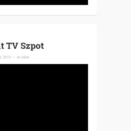
t TV Szpot
4, 2015
•
In
video