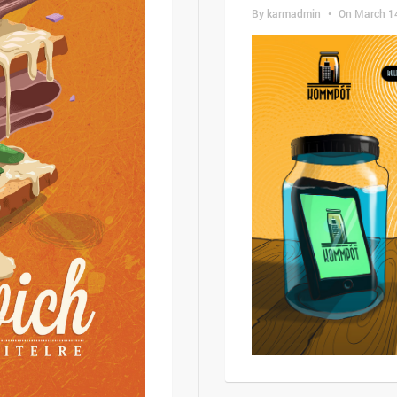
By
karmadmin
•
On
March 1